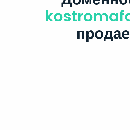
kostromaf
продае