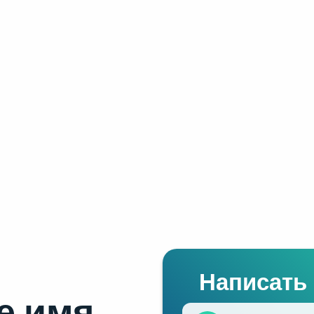
Написать
е имя