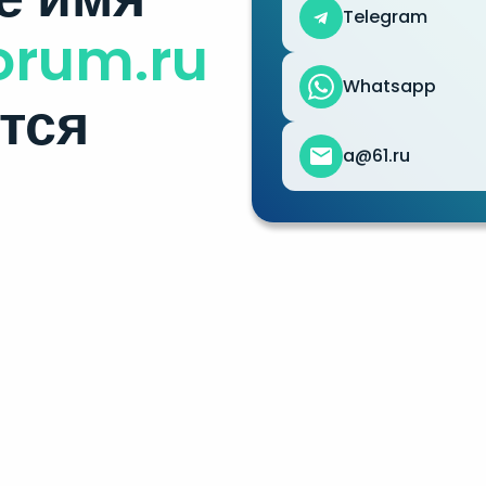
Telegram
orum.ru
Whatsapp
тся
a@61.ru