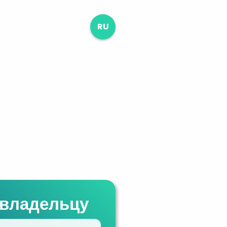
RU
 владельцу